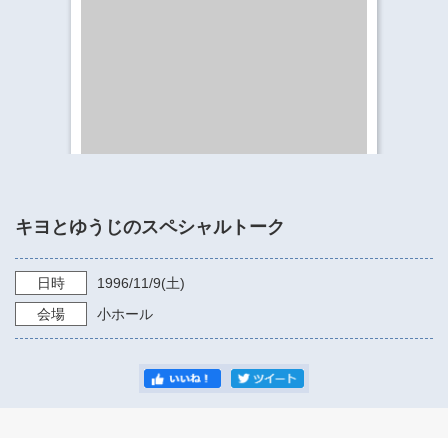
​​​​​​​​​​​​​神奈川県立県民ホール
・ パイプオルガン
ギャラリーSNS
・ 神奈川県民ホールの取り組み
キヨとゆうじのスペシャルトーク
日時
1996/11/9
(土)
会場
小ホール