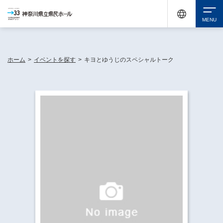
神奈川県民ホールは休館中においても、県内33市町村で多彩な芸術文化を届ける活動
《KANAGAWA 33 ACT》を展開し、地域に身近な感動を広げています。
検索
ホーム
>
イベントを探す
>
キヨとゆうじのスペシャルトーク
チケット購入
イベントを探す
・ イベント一覧
休館中の県民ホールについて
・ イベントカレンダー
・ 施設概要
神奈川県立県民ホールSNS