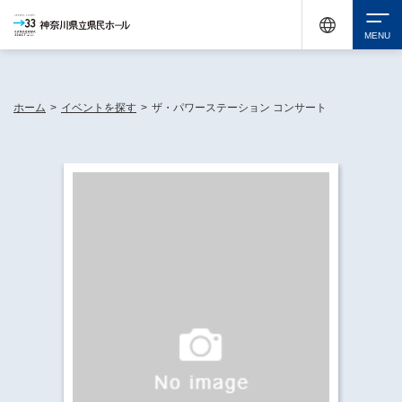
神奈川県民ホールは休館中においても、県内33市町村で多彩な芸術文化を届ける活動
《KANAGAWA 33 ACT》を展開し、地域に身近な感動を広げています。
検索
ホーム
>
イベントを探す
>
ザ・パワーステーション コンサート
チケット購入
イベントを探す
・ イベント一覧
休館中の県民ホールについて
・ イベントカレンダー
・ 施設概要
神奈川県立県民ホールSNS