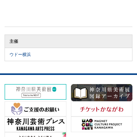
主催
ウドー横浜