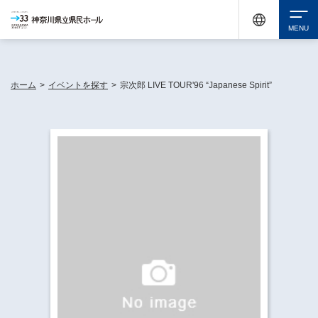
神奈川県民ホールは休館中においても、県内33市町村で多彩な芸術文化を届ける活動
《KANAGAWA 33 ACT》を展開し、地域に身近な感動を広げています。
検索
ホーム
>
イベントを探す
>
宗次郎 LIVE TOUR'96 “Japanese Spirit”
チケット購入
イベントを探す
・ イベント一覧
休館中の県民ホールについて
・ イベントカレンダー
・ 施設概要
神奈川県立県民ホールSNS