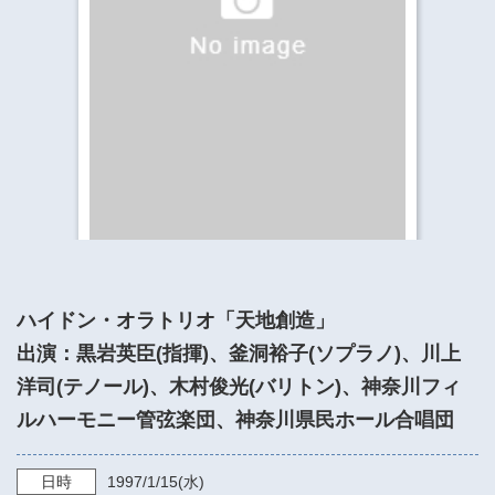
​​​​​​​​​​​​​神奈川県立県民ホール
・ パイプオルガン
ギャラリーSNS
・ 神奈川県民ホールの取り組み
ハイドン・オラトリオ「天地創造」
出演：黒岩英臣(指揮)、釜洞裕子(ソプラノ)、川上
洋司(テノール)、木村俊光(バリトン)、神奈川フィ
ルハーモニー管弦楽団、神奈川県民ホール合唱団
日時
1997/1/15
(水)