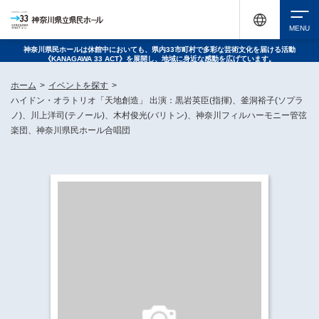
神奈川県民ホールは休館中においても、県内33市町村で多彩な芸術文化を届ける活動
《KANAGAWA 33 ACT》を展開し、地域に身近な感動を広げています。
検索
ホーム
>
イベントを探す
>
ハイドン・オラトリオ「天地創造」 出演：黒岩英臣(指揮)、釜洞裕子(ソプラ
ノ)、川上洋司(テノール)、木村俊光(バリトン)、神奈川フィルハーモニー管弦
楽団、神奈川県民ホール合唱団
チケット購入
イベントを探す
・ イベント一覧
休館中の県民ホールについて
・ イベントカレンダー
・ 施設概要
神奈川県立県民ホールSNS