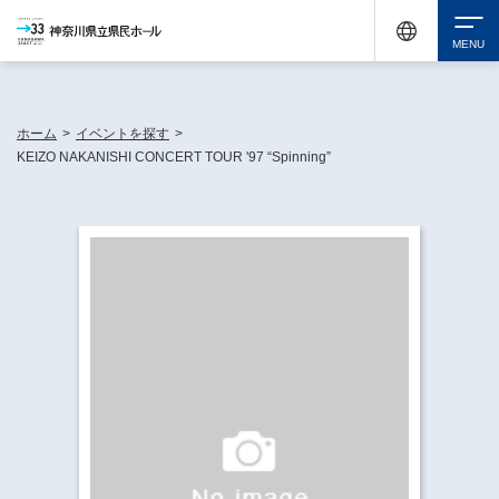
神奈川県民ホールは休館中においても、県内33市町村で多彩な芸術文化を届ける活動
《KANAGAWA 33 ACT》を展開し、地域に身近な感動を広げています。
検索
ホーム
>
イベントを探す
>
KEIZO NAKANISHI CONCERT TOUR '97 “Spinning”
チケット購入
イベントを探す
・ イベント一覧
休館中の県民ホールについて
・ イベントカレンダー
・ 施設概要
神奈川県立県民ホールSNS