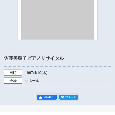
​​​​​​​​​​​​​神奈川県立県民ホール
・ パイプオルガン
ギャラリーSNS
・ 神奈川県民ホールの取り組み
佐藤美穂子ピアノリサイタル
日時
1997/4/10
(木)
会場
小ホール