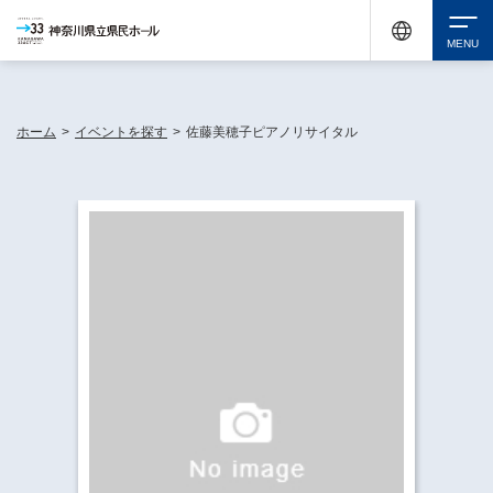
神奈川県民ホールは休館中においても、県内33市町村で多彩な芸術文化を届ける活動
《KANAGAWA 33 ACT》を展開し、地域に身近な感動を広げています。
検索
ホーム
>
イベントを探す
>
佐藤美穂子ピアノリサイタル
チケット購入
イベントを探す
・ イベント一覧
休館中の県民ホールについて
・ イベントカレンダー
・ 施設概要
神奈川県立県民ホールSNS