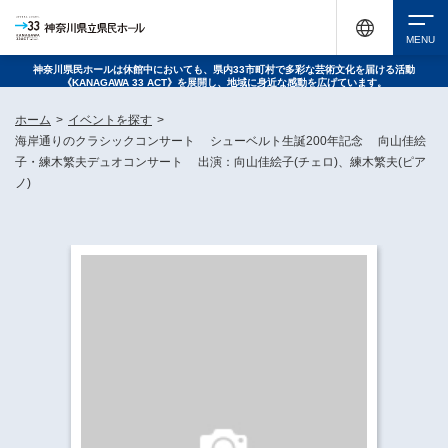
神奈川県民ホールは休館中においても、県内33市町村で多彩な芸術文化を届ける活動
《KANAGAWA 33 ACT》を展開し、地域に身近な感動を広げています。
検索
ホーム
>
イベントを探す
>
海岸通りのクラシックコンサート シューベルト生誕200年記念 向山佳絵
子・練木繁夫デュオコンサート 出演：向山佳絵子(チェロ)、練木繁夫(ピア
ノ)
チケット購入
イベントを探す
・ イベント一覧
休館中の県民ホールについて
・ イベントカレンダー
・ 施設概要
神奈川県立県民ホールSNS