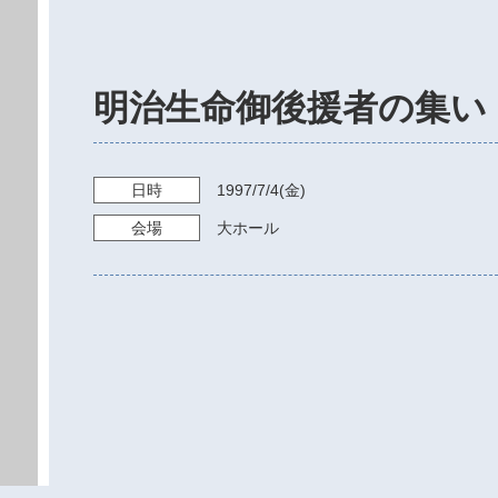
明治生命御後援者の集い
日時
1997/7/4
(金)
会場
大ホール