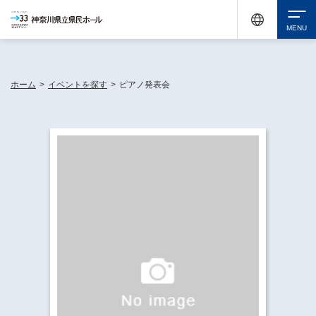
神奈川県民ホールは休館中においても、県内33市町村で多彩な芸術文化を届ける活動
《KANAGAWA 33 ACT》を展開し、地域に身近な感動を広げています。
検索
ホーム
>
イベントを探す
>
ピアノ発表会
チケット購入
イベントを探す
・ イベント一覧
休館中の県民ホールについて
・ イベントカレンダー
・ 施設概要
神奈川県立県民ホールSNS