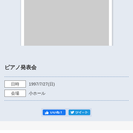
​​​​​​​​​​​​​神奈川県立県民ホール
・ パイプオルガン
ギャラリーSNS
・ 神奈川県民ホールの取り組み
ピアノ発表会
日時
1997/7/27
(日)
会場
小ホール