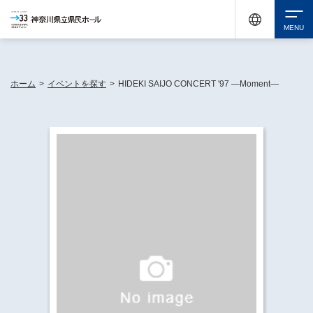
神奈川県民ホールは休館中においても、県内33市町村で多彩な芸術文化を届ける活動
《KANAGAWA 33 ACT》を展開し、地域に身近な感動を広げています。
検索
ホーム
>
イベントを探す
>
HIDEKI SAIJO CONCERT '97 ―Moment―
チケット購入
イベントを探す
・ イベント一覧
休館中の県民ホールについて
・ イベントカレンダー
・ 施設概要
神奈川県立県民ホールSNS