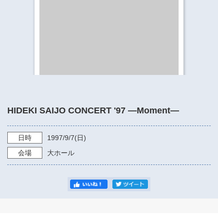
​​​​​​​​​​​​​神奈川県立県民ホール
・ パイプオルガン
ギャラリーSNS
・ 神奈川県民ホールの取り組み
HIDEKI SAIJO CONCERT '97 ―Moment―
日時
1997/9/7
(日)
会場
大ホール