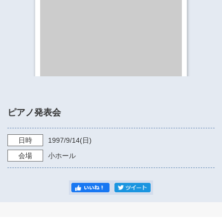
​​​​​​​​​​​​​神奈川県立県民ホール
・ パイプオルガン
ギャラリーSNS
・ 神奈川県民ホールの取り組み
ピアノ発表会
日時
1997/9/14
(日)
会場
小ホール