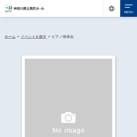
神奈川県民ホールは休館中においても、県内33市町村で多彩な芸術文化を届ける活動
《KANAGAWA 33 ACT》を展開し、地域に身近な感動を広げています。
検索
ホーム
>
イベントを探す
>
ピアノ発表会
チケット購入
イベントを探す
・ イベント一覧
休館中の県民ホールについて
・ イベントカレンダー
・ 施設概要
神奈川県立県民ホールSNS