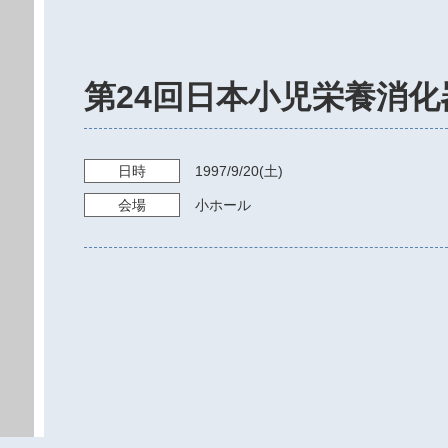
第24回日本小児栄養消化
日時
1997/9/20
(土)
会場
小ホール