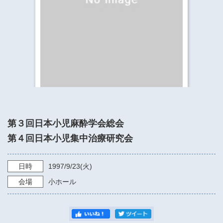
​​​​​​​​​​​​​神奈川県立県民ホール
・ パイプオルガン
ギャラリーSNS
・ 神奈川県民ホールの取り組み
第３回日本小児麻酔学会総会
第４回日本小児集中治療研究会
日時
1997/9/23
(火)
会場
小ホール