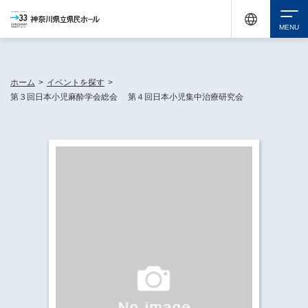
神奈川県民ホールは休館中においても、県内33市町村で多彩な芸術文化を届ける活動
《KANAGAWA 33 ACT》を展開し、地域に身近な感動を広げています。
検索
ホーム
>
イベントを探す
>
第３回日本小児麻酔学会総会 第４回日本小児集中治療研究会
チケット購入
イベントを探す
・ イベント一覧
休館中の県民ホールについて
・ イベントカレンダー
・ 施設概要
神奈川県立県民ホールSNS