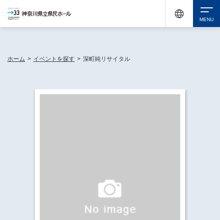
神奈川県民ホールは休館中においても、県内33市町村で多彩な芸術文化を届ける活動
《KANAGAWA 33 ACT》を展開し、地域に身近な感動を広げています。
検索
ホーム
>
イベントを探す
>
深町純リサイタル
チケット購入
イベントを探す
・ イベント一覧
休館中の県民ホールについて
・ イベントカレンダー
・ 施設概要
神奈川県立県民ホールSNS