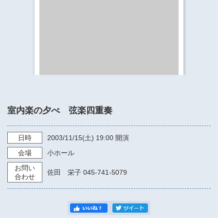
​​​​​​​​​​​​​神奈川県立県民ホール
・ パイプオルガン
ギャラリーSNS
・ 神奈川県民ホールの取り組み
室内楽の夕べ 弦楽四重奏
日時
2003/11/15
(土)
19:00
開演
会場
小ホール
お問い
佐田 栄子 045-741-5079
合わせ