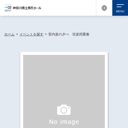
神奈川県民ホールは休館中においても、県内33市町村で多彩な芸術文化を届ける活動
《KANAGAWA 33 ACT》を展開し、地域に身近な感動を広げています。
検索
ホーム
>
イベントを探す
>
室内楽の夕べ 弦楽四重奏
チケット購入
イベントを探す
・ イベント一覧
休館中の県民ホールについて
・ イベントカレンダー
・ 施設概要
神奈川県立県民ホールSNS