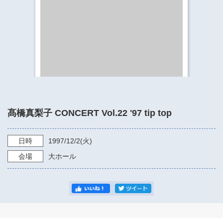
​​​​​​​​​​​​​神奈川県立県民ホール
・ パイプオルガン
ギャラリーSNS
・ 神奈川県民ホールの取り組み
髙橋真梨子 CONCERT Vol.22 '97 tip top
日時
1997/12/2
(火)
会場
大ホール