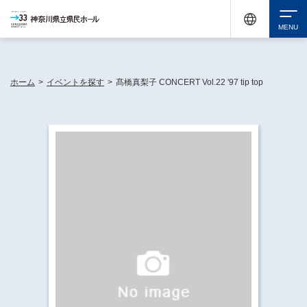
神奈川県民ホールは休館中においても、県内33市町村で多彩な芸術文化を届ける活動
《KANAGAWA 33 ACT》を展開し、地域に身近な感動を広げています。
検索
ホーム
>
イベントを探す
>
髙橋真梨子 CONCERT Vol.22 '97 tip top
チケット購入
イベントを探す
・ イベント一覧
休館中の県民ホールについて
・ イベントカレンダー
・ 施設概要
神奈川県立県民ホールSNS