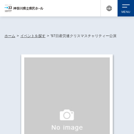
神奈川県民ホールは休館中においても、県内33市町村で多彩な芸術文化を届ける活動
《KANAGAWA 33 ACT》を展開し、地域に身近な感動を広げています。
検索
ホーム
>
イベントを探す
>
'97日産労連クリスマスチャリティー公演
チケット購入
イベントを探す
・ イベント一覧
休館中の県民ホールについて
・ イベントカレンダー
・ 施設概要
神奈川県立県民ホールSNS