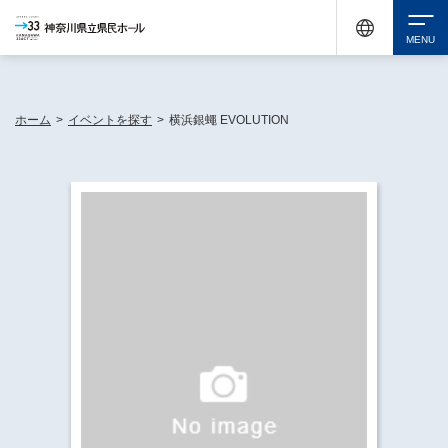
神奈川県民ホールは休館中においても、県内33市町村で多彩な芸術文化を届ける活動
《KANAGAWA 33 ACT》を展開し、地域に身近な感動を広げています。
検索
ホーム
>
イベントを探す
>
横浜銀蠅 EVOLUTION
チケット購入
イベントを探す
・ イベント一覧
休館中の県民ホールについて
・ イベントカレンダー
・ 施設概要
神奈川県立県民ホールSNS