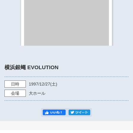
​​​​​​​​​​​​​神奈川県立県民ホール
・ パイプオルガン
ギャラリーSNS
・ 神奈川県民ホールの取り組み
横浜銀蠅 EVOLUTION
日時
1997/12/27
(土)
会場
大ホール