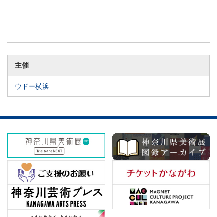
主催
ウドー横浜