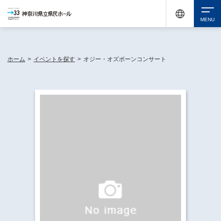
神奈川県民ホールは休館中においても、県内33市町村で多彩な芸術文化を届ける活動
《KANAGAWA 33 ACT》を展開し、地域に身近な感動を広げています。
検索
ホーム
>
イベントを探す
>
オジー・オズボーンコンサート
チケット購入
イベントを探す
・ イベント一覧
休館中の県民ホールについて
・ イベントカレンダー
・ 施設概要
神奈川県立県民ホールSNS