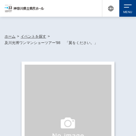
神奈川県民ホールは休館中においても、県内33市町村で多彩な芸術文化を届ける活動
《KANAGAWA 33 ACT》を展開し、地域に身近な感動を広げています。
検索
ホーム
>
イベントを探す
>
及川光博ワンマンショーツアー'98 「翼をください。」
チケット購入
イベントを探す
・ イベント一覧
休館中の県民ホールについて
・ イベントカレンダー
・ 施設概要
神奈川県立県民ホールSNS