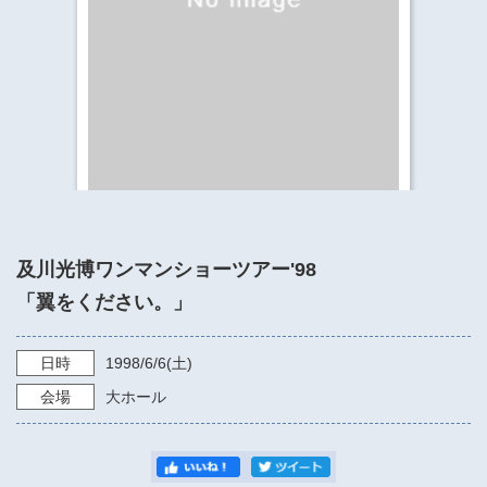
​​​​​​​​​​​​​神奈川県立県民ホール
・ パイプオルガン
ギャラリーSNS
・ 神奈川県民ホールの取り組み
及川光博ワンマンショーツアー'98
「翼をください。」
日時
1998/6/6
(土)
会場
大ホール