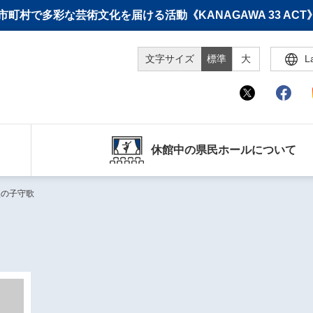
町村で多彩な芸術文化を届ける活動《KANAGAWA 33 A
文字サイズ
標準
大
L
休館中の県民ホールについて
男涙の子守歌