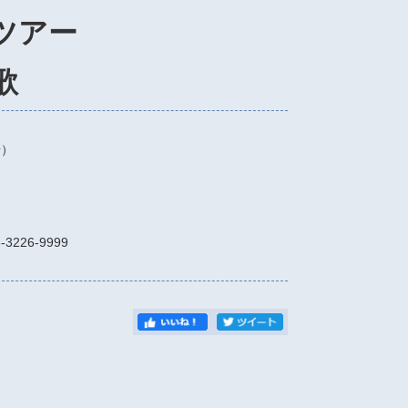
国ツアー
歌
場）
-3226-9999