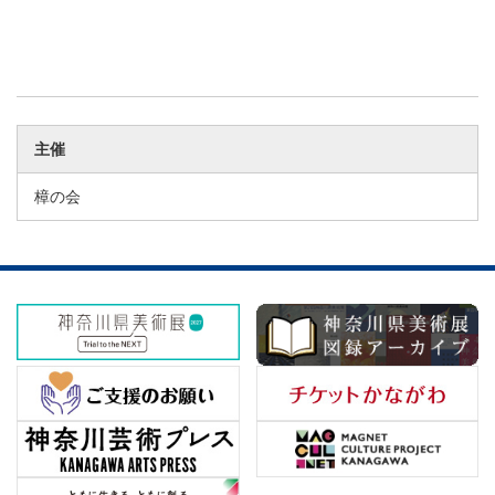
主催
樟の会