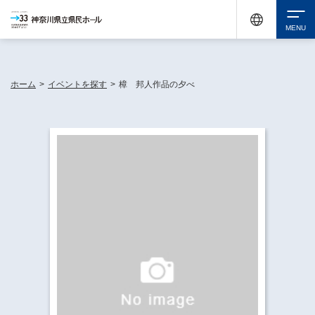
神奈川県民ホールは休館中においても、県内33市町村で多彩な芸術文化を届ける活動
《KANAGAWA 33 ACT》を展開し、地域に身近な感動を広げています。
検索
ホーム
>
イベントを探す
>
樟 邦人作品の夕べ
チケット購入
イベントを探す
・ イベント一覧
休館中の県民ホールについて
・ イベントカレンダー
・ 施設概要
神奈川県立県民ホールSNS