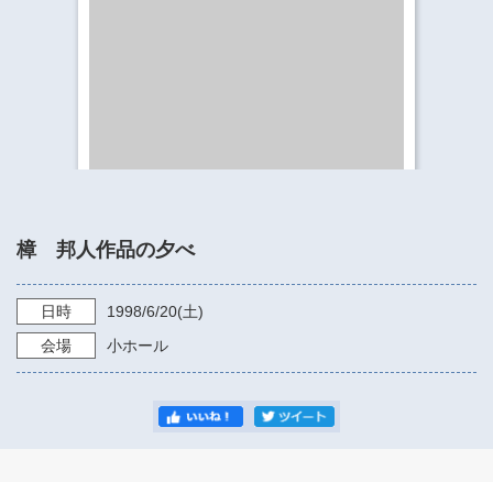
​​​​​​​​​​​​​神奈川県立県民ホール
・ パイプオルガン
ギャラリーSNS
・ 神奈川県民ホールの取り組み
樟 邦人作品の夕べ
日時
1998/6/20
(土)
会場
小ホール