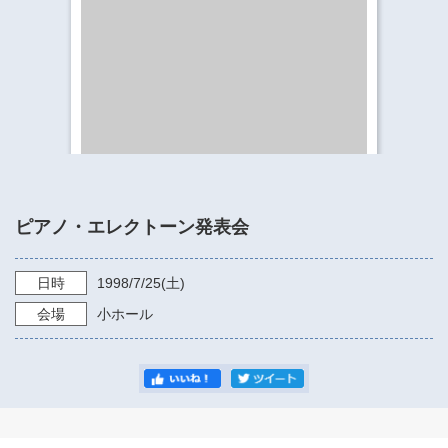
​​​​​​​​​​​​​神奈川県立県民ホール
・ パイプオルガン
ギャラリーSNS
・ 神奈川県民ホールの取り組み
ピアノ・エレクトーン発表会
日時
1998/7/25
(土)
会場
小ホール