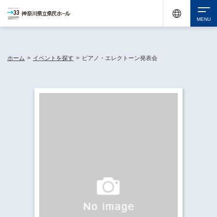
神奈川県民ホールは休館中においても、県内33市町村で多彩な芸術文化を届ける活動
《KANAGAWA 33 ACT》を展開し、地域に身近な感動を広げています。
検索
ホーム
>
イベントを探す
>
ピアノ・エレクトーン発表会
チケット購入
イベントを探す
・ イベント一覧
休館中の県民ホールについて
・ イベントカレンダー
・ 施設概要
神奈川県立県民ホールSNS