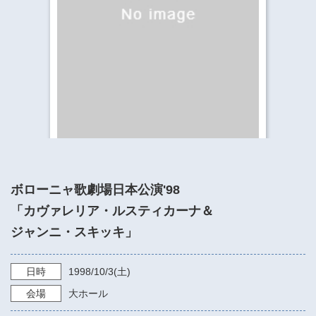
​​​​​​​​​​​​​神奈川県立県民ホール
・ パイプオルガン
ギャラリーSNS
・ 神奈川県民ホールの取り組み
ボローニャ歌劇場日本公演'98
「カヴァレリア・ルスティカーナ＆
ジャンニ・スキッキ」
日時
1998/10/3
(土)
会場
大ホール