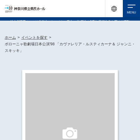
神奈川県民ホールは休館中においても、県内33市町村で多彩な芸術文化を届ける活動
《KANAGAWA 33 ACT》を展開し、地域に身近な感動を広げています。
検索
ホーム
>
イベントを探す
>
ボローニャ歌劇場日本公演'98 「カヴァレリア・ルスティカーナ＆ ジャンニ・
スキッキ」
チケット購入
イベントを探す
・ イベント一覧
休館中の県民ホールについて
・ イベントカレンダー
・ 施設概要
神奈川県立県民ホールSNS