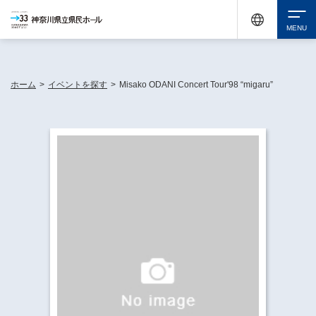
神奈川県民ホールは休館中においても、県内33市町村で多彩な芸術文化を届ける活動
《KANAGAWA 33 ACT》を展開し、地域に身近な感動を広げています。
検索
ホーム
>
イベントを探す
>
Misako ODANI Concert Tour'98 “migaru”
チケット購入
イベントを探す
・ イベント一覧
休館中の県民ホールについて
・ イベントカレンダー
・ 施設概要
神奈川県立県民ホールSNS