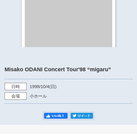
​​​​​​​​​​​​​神奈川県立県民ホール
・ パイプオルガン
ギャラリーSNS
・ 神奈川県民ホールの取り組み
Misako ODANI Concert Tour'98 “migaru”
日時
1998/10/4
(日)
会場
小ホール