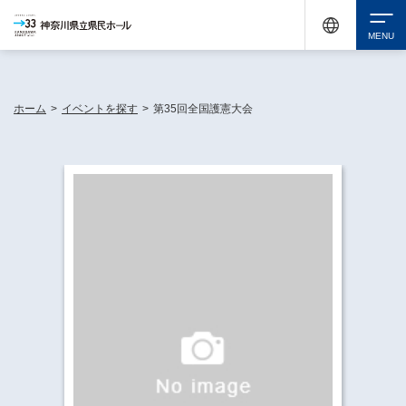
神奈川県民ホールは休館中においても、県内33市町村で多彩な芸術文化を届ける活動
《KANAGAWA 33 ACT》を展開し、地域に身近な感動を広げています。
検索
ホーム
>
イベントを探す
>
第35回全国護憲大会
チケット購入
イベントを探す
・ イベント一覧
休館中の県民ホールについて
・ イベントカレンダー
・ 施設概要
神奈川県立県民ホールSNS