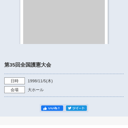
​​​​​​​​​​​​​神奈川県立県民ホール
・ パイプオルガン
ギャラリーSNS
・ 神奈川県民ホールの取り組み
第35回全国護憲大会
日時
1998/11/5
(木)
会場
大ホール