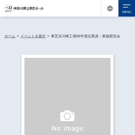
神奈川県民ホールは休館中においても、県内33市町村で多彩な芸術文化を届ける活動
《KANAGAWA 33 ACT》を展開し、地域に身近な感動を広げています。
検索
ホーム
>
イベントを探す
>
東芝浜川崎工場98年度従業員・家族慰安会
チケット購入
イベントを探す
・ イベント一覧
休館中の県民ホールについて
・ イベントカレンダー
・ 施設概要
神奈川県立県民ホールSNS