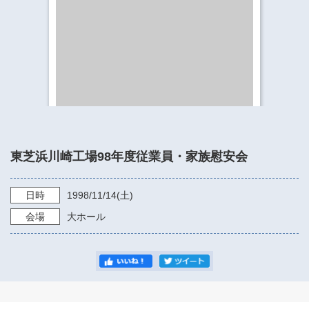
​​​​​​​​​​​​​神奈川県立県民ホール
・ パイプオルガン
ギャラリーSNS
・ 神奈川県民ホールの取り組み
東芝浜川崎工場98年度従業員・家族慰安会
日時
1998/11/14
(土)
会場
大ホール