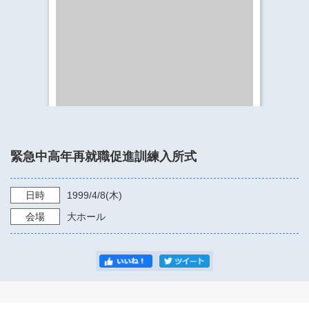
​​​​​​​​​​​​​神奈川県立県民ホール
・ パイプオルガン
ギャラリーSNS
・ 神奈川県民ホールの取り組み
緊急中高年再就職促進訓練入所式
日時
1999/4/8
(木)
会場
大ホール