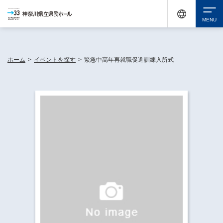
神奈川県民ホールは休館中においても、県内33市町村で多彩な芸術文化を届ける活動
《KANAGAWA 33 ACT》を展開し、地域に身近な感動を広げています。
検索
ホーム
>
イベントを探す
>
緊急中高年再就職促進訓練入所式
チケット購入
イベントを探す
・ イベント一覧
休館中の県民ホールについて
・ イベントカレンダー
・ 施設概要
神奈川県立県民ホールSNS