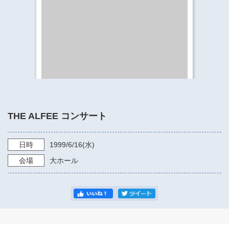
​​​​​​​​​​​​​神奈川県立県民ホール
・ パイプオルガン
ギャラリーSNS
・ 神奈川県民ホールの取り組み
THE ALFEE コンサート
日時
1999/6/16
(水)
会場
大ホール