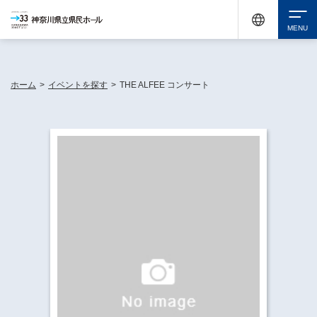
神奈川県民ホールは休館中においても、県内33市町村で多彩な芸術文化を届ける活動
《KANAGAWA 33 ACT》を展開し、地域に身近な感動を広げています。
検索
ホーム
>
イベントを探す
>
THE ALFEE コンサート
チケット購入
イベントを探す
・ イベント一覧
休館中の県民ホールについて
・ イベントカレンダー
・ 施設概要
神奈川県立県民ホールSNS