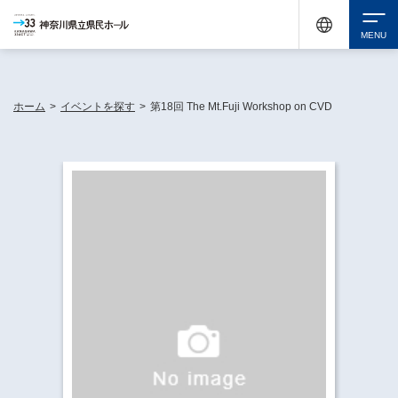
神奈川県民ホールは休館中においても、県内33市町村で多彩な芸術文化を届ける活動
《KANAGAWA 33 ACT》を展開し、地域に身近な感動を広げています。
検索
ホーム
>
イベントを探す
>
第18回 The Mt.Fuji Workshop on CVD
チケット購入
イベントを探す
・ イベント一覧
休館中の県民ホールについて
・ イベントカレンダー
・ 施設概要
神奈川県立県民ホールSNS