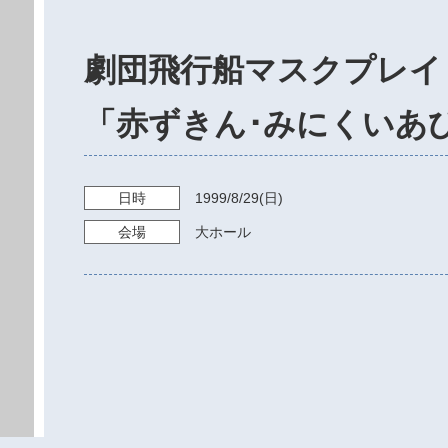
劇団飛行船マスクプレイ
「赤ずきん･みにくいあ
日時
1999/8/29
(日)
会場
大ホール