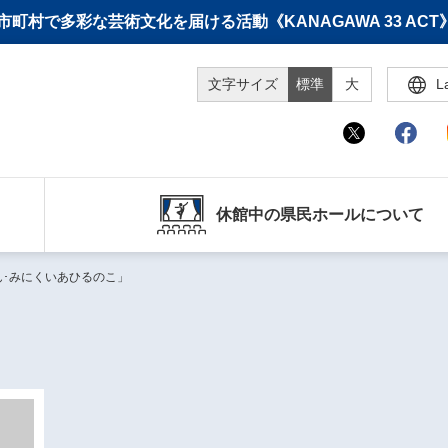
町村で多彩な芸術文化を届ける活動《KANAGAWA 33 A
文字サイズ
標準
大
L
休館中の県民ホールについて
ん･みにくいあひるのこ」