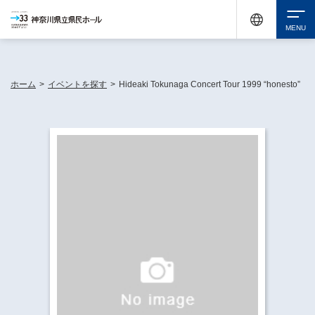
神奈川県民ホールは休館中においても、県内33市町村で多彩な芸術文化を届ける活動
《KANAGAWA 33 ACT》を展開し、地域に身近な感動を広げています。
検索
ホーム
>
イベントを探す
>
Hideaki Tokunaga Concert Tour 1999 “honesto”
チケット購入
イベントを探す
・ イベント一覧
休館中の県民ホールについて
・ イベントカレンダー
・ 施設概要
神奈川県立県民ホールSNS