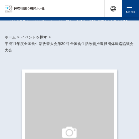
神奈川県民ホールは休館中においても、県内33市町村で多彩な芸術文化を届ける活動
《KANAGAWA 33 ACT》を展開し、地域に身近な感動を広げています。
検索
ホーム
>
イベントを探す
>
平成11年度全国食生活改善大会第30回 全国食生活改善推進員団体連絡協議会
大会
チケット購入
イベントを探す
・ イベント一覧
休館中の県民ホールについて
・ イベントカレンダー
・ 施設概要
神奈川県立県民ホールSNS