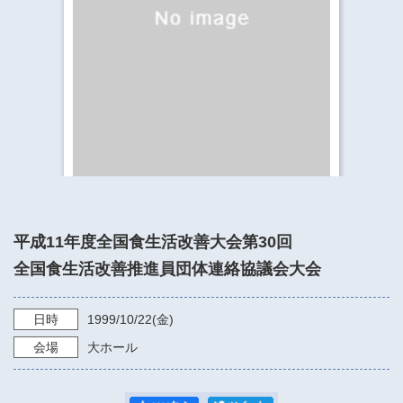
​​​​​​​​​​​​​神奈川県立県民ホール
・ パイプオルガン
ギャラリーSNS
・ 神奈川県民ホールの取り組み
平成11年度全国食生活改善大会第30回
全国食生活改善推進員団体連絡協議会大会
日時
1999/10/22
(金)
会場
大ホール