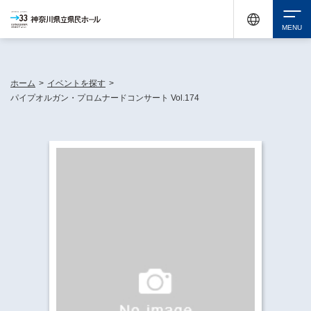
神奈川県民ホールは休館中においても、県内33市町村で多彩な芸術文化を届ける活動
《KANAGAWA 33 ACT》を展開し、地域に身近な感動を広げています。
検索
ホーム
>
イベントを探す
>
パイプオルガン・プロムナードコンサート Vol.174
チケット購入
イベントを探す
・ イベント一覧
休館中の県民ホールについて
・ イベントカレンダー
・ 施設概要
神奈川県立県民ホールSNS