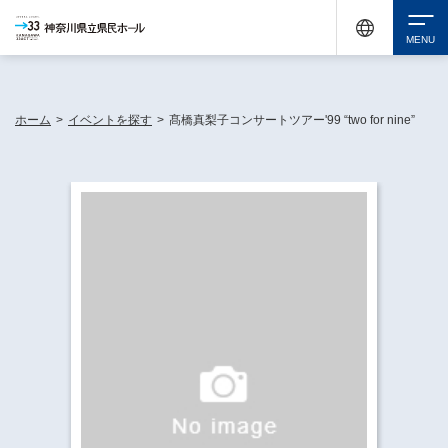
神奈川県民ホールは休館中においても、県内33市町村で多彩な芸術文化を届ける活動
《KANAGAWA 33 ACT》を展開し、地域に身近な感動を広げています。
検索
ホーム
>
イベントを探す
>
髙橋真梨子コンサートツアー'99 “two for nine”
チケット購入
イベントを探す
・ イベント一覧
休館中の県民ホールについて
・ イベントカレンダー
・ 施設概要
神奈川県立県民ホールSNS