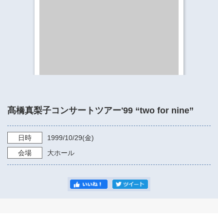
​​​​​​​​​​​​​神奈川県立県民ホール
・ パイプオルガン
ギャラリーSNS
・ 神奈川県民ホールの取り組み
髙橋真梨子コンサートツアー'99 “two for nine”
日時
1999/10/29
(金)
会場
大ホール