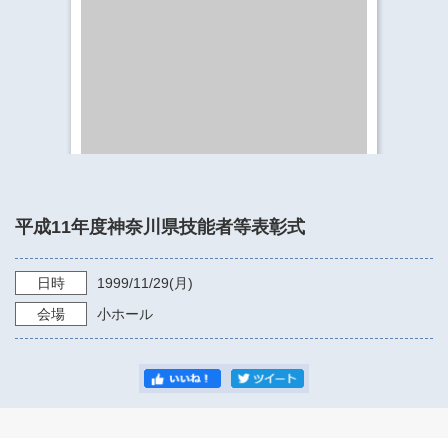
​​​​​​​​​​​​​神奈川県立県民ホール
・ パイプオルガン
ギャラリーSNS
・ 神奈川県民ホールの取り組み
平成11年度神奈川県技能者等表彰式
日時
1999/11/29
(月)
会場
小ホール