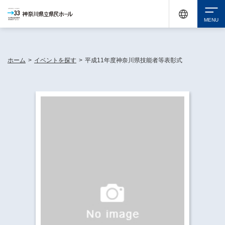
神奈川県民ホールは休館中においても、県内33市町村で多彩な芸術文化を届ける活動
《KANAGAWA 33 ACT》を展開し、地域に身近な感動を広げています。
検索
ホーム
>
イベントを探す
>
平成11年度神奈川県技能者等表彰式
チケット購入
イベントを探す
・ イベント一覧
休館中の県民ホールについて
・ イベントカレンダー
・ 施設概要
神奈川県立県民ホールSNS