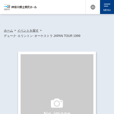
神奈川県民ホールは休館中においても、県内33市町村で多彩な芸術文化を届ける活動
《KANAGAWA 33 ACT》を展開し、地域に身近な感動を広げています。
検索
ホーム
>
イベントを探す
>
デューク･エリントン･オーケストラ JAPAN TOUR 1999
チケット購入
イベントを探す
・ イベント一覧
休館中の県民ホールについて
・ イベントカレンダー
・ 施設概要
神奈川県立県民ホールSNS