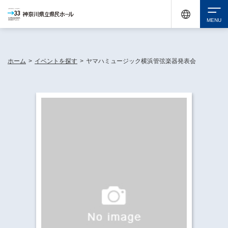
神奈川県民ホールは休館中においても、県内33市町村で多彩な芸術文化を届ける活動
《KANAGAWA 33 ACT》を展開し、地域に身近な感動を広げています。
検索
ホーム
>
イベントを探す
>
ヤマハミュージック横浜管弦楽器発表会
チケット購入
イベントを探す
・ イベント一覧
休館中の県民ホールについて
・ イベントカレンダー
・ 施設概要
神奈川県立県民ホールSNS