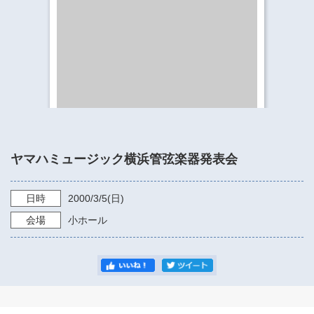
​​​​​​​​​​​​​神奈川県立県民ホール
・ パイプオルガン
ギャラリーSNS
・ 神奈川県民ホールの取り組み
ヤマハミュージック横浜管弦楽器発表会
日時
2000/3/5
(日)
会場
小ホール