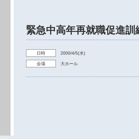
緊急中高年再就職促進訓
日時
2000/4/5
(水)
会場
大ホール