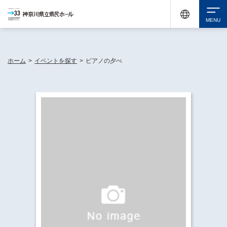
神奈川県民ホールは休館中においても、県内33市町村で多彩な芸術文化を届ける活動
《KANAGAWA 33 ACT》を展開し、地域に身近な感動を広げています。
検索
ホーム
>
イベントを探す
>
ピアノの夕べ
チケット購入
イベントを探す
・ イベント一覧
休館中の県民ホールについて
・ イベントカレンダー
・ 施設概要
神奈川県立県民ホールSNS