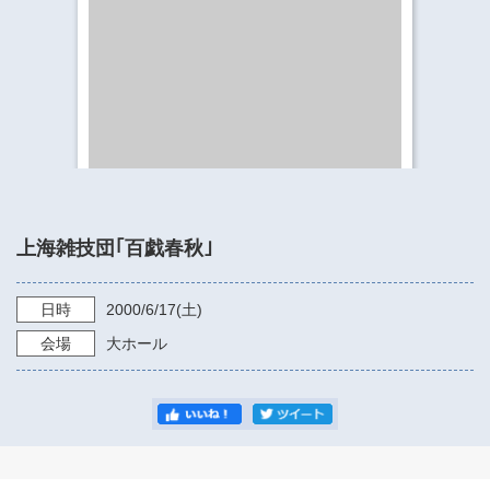
​​​​​​​​​​​​​神奈川県立県民ホール
・ パイプオルガン
ギャラリーSNS
・ 神奈川県民ホールの取り組み
上海雑技団｢百戯春秋｣
日時
2000/6/17
(土)
会場
大ホール