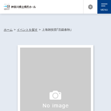
神奈川県民ホールは休館中においても、県内33市町村で多彩な芸術文化を届ける活動
《KANAGAWA 33 ACT》を展開し、地域に身近な感動を広げています。
検索
ホーム
>
イベントを探す
>
上海雑技団｢百戯春秋｣
チケット購入
イベントを探す
・ イベント一覧
休館中の県民ホールについて
・ イベントカレンダー
・ 施設概要
神奈川県立県民ホールSNS