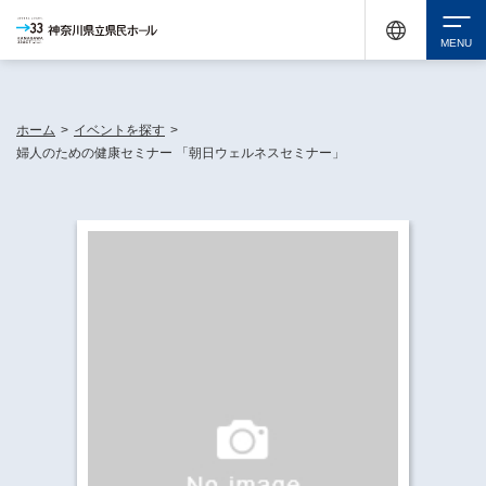
神奈川県民ホールは休館中においても、県内33市町村で多彩な芸術文化を届ける活動
《KANAGAWA 33 ACT》を展開し、地域に身近な感動を広げています。
検索
ホーム
>
イベントを探す
>
婦人のための健康セミナー 「朝日ウェルネスセミナー」
チケット購入
イベントを探す
・ イベント一覧
休館中の県民ホールについて
・ イベントカレンダー
・ 施設概要
神奈川県立県民ホールSNS