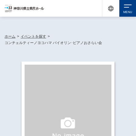
神奈川県民ホールは休館中においても、県内33市町村で多彩な芸術文化を届ける活動
《KANAGAWA 33 ACT》を展開し、地域に身近な感動を広げています。
検索
ホーム
>
イベントを探す
>
コンチェルティーノヨコハマ バイオリン･ピアノおさらい会
チケット購入
イベントを探す
・ イベント一覧
休館中の県民ホールについて
・ イベントカレンダー
・ 施設概要
神奈川県立県民ホールSNS