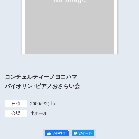
​​​​​​​​​​​​​神奈川県立県民ホール
・ パイプオルガン
ギャラリーSNS
・ 神奈川県民ホールの取り組み
コンチェルティーノヨコハマ
バイオリン･ピアノおさらい会
日時
2000/9/2
(土)
会場
小ホール