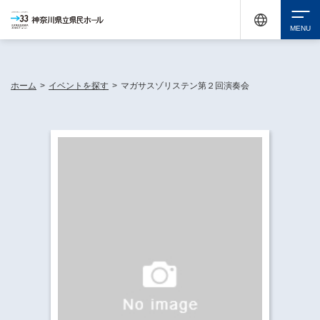
神奈川県民ホールは休館中においても、県内33市町村で多彩な芸術文化を届ける活動
《KANAGAWA 33 ACT》を展開し、地域に身近な感動を広げています。
検索
ホーム
>
イベントを探す
>
マガサスゾリステン第２回演奏会
チケット購入
イベントを探す
・ イベント一覧
休館中の県民ホールについて
・ イベントカレンダー
・ 施設概要
神奈川県立県民ホールSNS