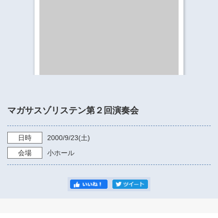
​​​​​​​​​​​​​神奈川県立県民ホール
・ パイプオルガン
ギャラリーSNS
・ 神奈川県民ホールの取り組み
マガサスゾリステン第２回演奏会
日時
2000/9/23
(土)
会場
小ホール