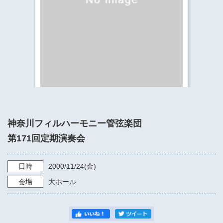
​​​​​​​​​​​​​神奈川県立県民ホール
・ パイプオルガン
ギャラリーSNS
・ 神奈川県民ホールの取り組み
神奈川フィルハーモニー管弦楽団
第171回定期演奏会
日時
2000/11/24
(金)
会場
大ホール