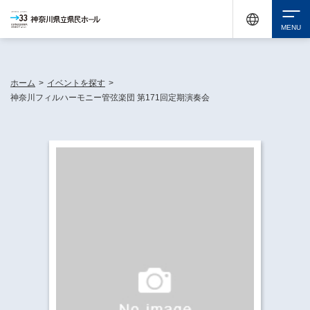
神奈川県民ホールは休館中においても、県内33市町村で多彩な芸術文化を届ける活動
《KANAGAWA 33 ACT》を展開し、地域に身近な感動を広げています。
検索
ホーム
>
イベントを探す
>
神奈川フィルハーモニー管弦楽団 第171回定期演奏会
チケット購入
イベントを探す
・ イベント一覧
休館中の県民ホールについて
・ イベントカレンダー
・ 施設概要
神奈川県立県民ホールSNS