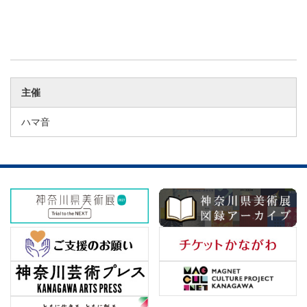
主催
ハマ音