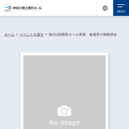
神奈川県民ホールは休館中においても、県内33市町村で多彩な芸術文化を届ける活動
《KANAGAWA 33 ACT》を展開し、地域に身近な感動を広げています。
検索
ホーム
>
イベントを探す
>
第152回県民ホール寄席 春風亭小朝独演会
チケット購入
イベントを探す
・ イベント一覧
休館中の県民ホールについて
・ イベントカレンダー
・ 施設概要
神奈川県立県民ホールSNS