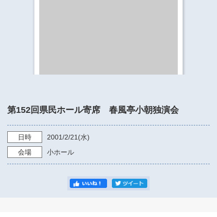
​​​​​​​​​​​​​神奈川県立県民ホール
・ パイプオルガン
ギャラリーSNS
・ 神奈川県民ホールの取り組み
第152回県民ホール寄席 春風亭小朝独演会
日時
2001/2/21
(水)
会場
小ホール