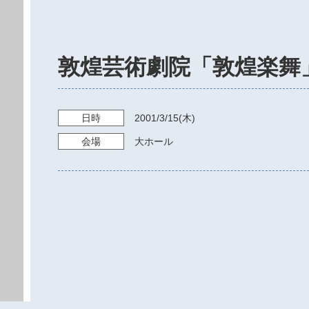
敦煌芸術劇院「敦煌楽舞
日時
2001/3/15
(木)
会場
大ホール