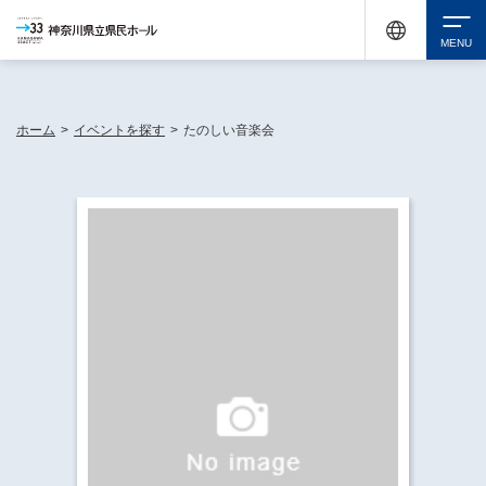
神奈川県民ホールは休館中においても、県内33市町村で多彩な芸術文化を届ける活動
《KANAGAWA 33 ACT》を展開し、地域に身近な感動を広げています。
検索
ホーム
>
イベントを探す
>
たのしい音楽会
チケット購入
イベントを探す
・ イベント一覧
休館中の県民ホールについて
・ イベントカレンダー
・ 施設概要
神奈川県立県民ホールSNS