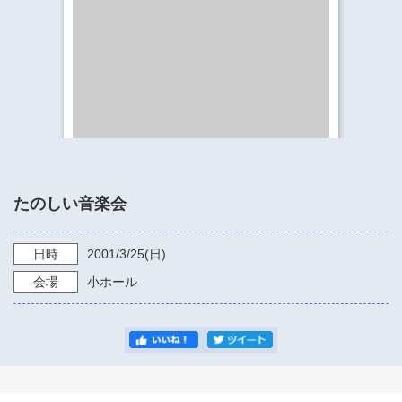
​​​​​​​​​​​​​神奈川県立県民ホール
・ パイプオルガン
ギャラリーSNS
・ 神奈川県民ホールの取り組み
たのしい音楽会
日時
2001/3/25
(日)
会場
小ホール