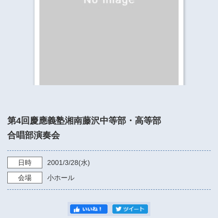
​​​​​​​​​​​​​神奈川県立県民ホール
・ パイプオルガン
ギャラリーSNS
・ 神奈川県民ホールの取り組み
第4回慶應義塾湘南藤沢中等部・高等部
合唱部演奏会
日時
2001/3/28
(水)
会場
小ホール