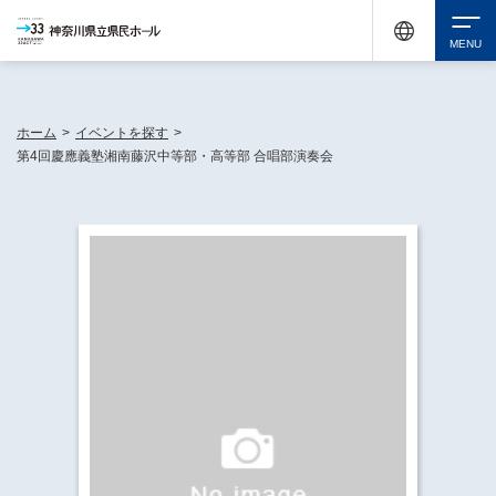
神奈川県民ホールは休館中においても、県内33市町村で多彩な芸術文化を届ける活動
《KANAGAWA 33 ACT》を展開し、地域に身近な感動を広げています。
検索
ホーム
>
イベントを探す
>
第4回慶應義塾湘南藤沢中等部・高等部 合唱部演奏会
チケット購入
イベントを探す
・ イベント一覧
休館中の県民ホールについて
・ イベントカレンダー
・ 施設概要
神奈川県立県民ホールSNS