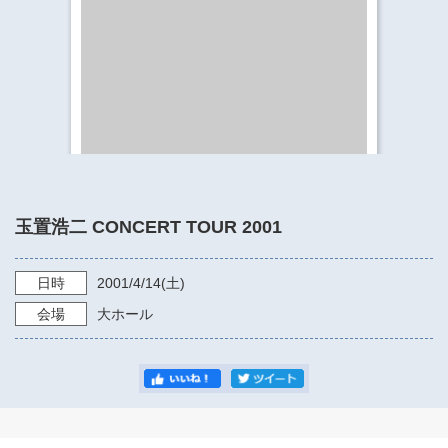
​​​​​​​​​​​​​神奈川県立県民ホール
・ パイプオルガン
ギャラリーSNS
・ 神奈川県民ホールの取り組み
玉置浩二 CONCERT TOUR 2001
日時
2001/4/14
(土)
会場
大ホール