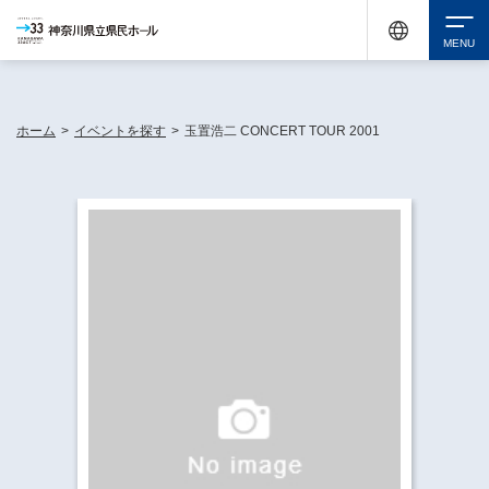
神奈川県民ホールは休館中においても、県内33市町村で多彩な芸術文化を届ける活動
《KANAGAWA 33 ACT》を展開し、地域に身近な感動を広げています。
検索
ホーム
>
イベントを探す
>
玉置浩二 CONCERT TOUR 2001
チケット購入
イベントを探す
・ イベント一覧
休館中の県民ホールについて
・ イベントカレンダー
・ 施設概要
神奈川県立県民ホールSNS